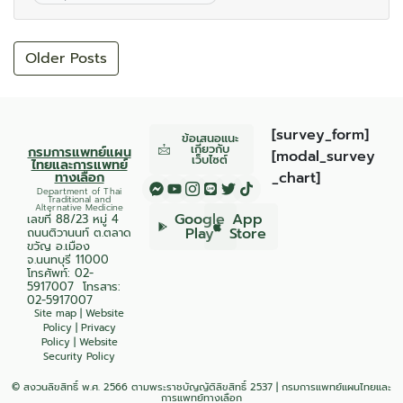
Older Posts
[survey_form]
ข้อเสนอแนะ
เกี่ยวกับ
กรมการแพทย์แผน
[modal_survey
เว็บไซต์
ไทยและการแพทย์
ทางเลือก
_chart]
Department of Thai
Traditional and
Alternative Medicine
Google
App
เลขที่ 88/23 หมู่ 4
Play
Store
ถนนติวานนท์ ต.ตลาด
ขวัญ อ.เมือง
จ.นนทบุรี 11000
โทรศัพท์:
02-
5917007
โทรสาร:
02-5917007
Site map
|
Website
Policy
|
Privacy
Policy
|
Website
Security Policy
© สงวนลิขสิทธิ์ พ.ศ. 2566 ตามพระราชบัญญัติลิขสิทธิ์ 2537 | กรมการแพทย์แผนไทยและ
การแพทย์ทางเลือก