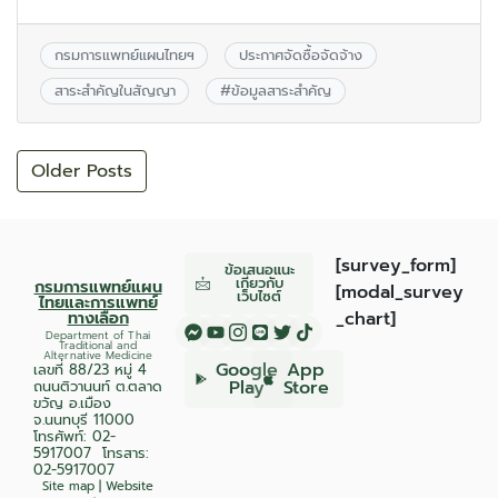
กรมการแพทย์แผนไทยฯ
ประกาศจัดซื้อจัดจ้าง
สาระสำคัญในสัญญา
#
ข้อมูลสาระสำคัญ
Older Posts
[survey_form]
ข้อเสนอแนะ
เกี่ยวกับ
กรมการแพทย์แผน
[modal_survey
เว็บไซต์
ไทยและการแพทย์
ทางเลือก
_chart]
Department of Thai
Traditional and
Alternative Medicine
Google
App
เลขที่ 88/23 หมู่ 4
Play
Store
ถนนติวานนท์ ต.ตลาด
ขวัญ อ.เมือง
จ.นนทบุรี 11000
โทรศัพท์:
02-
5917007
โทรสาร:
02-5917007
Site map
|
Website