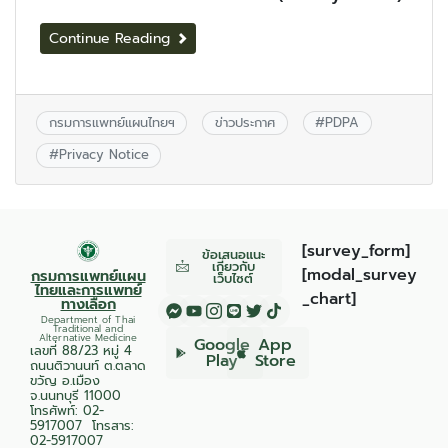
Continue Reading
กรมการแพทย์แผนไทยฯ
ข่าวประกาศ
#
PDPA
#
Privacy Notice
[survey_form]
ข้อเสนอแนะ
เกี่ยวกับ
[modal_survey
กรมการแพทย์แผน
เว็บไซต์
ไทยและการแพทย์
_chart]
ทางเลือก
Department of Thai
Traditional and
Alternative Medicine
Google
App
เลขที่ 88/23 หมู่ 4
Play
Store
ถนนติวานนท์ ต.ตลาด
ขวัญ อ.เมือง
จ.นนทบุรี 11000
โทรศัพท์:
02-
5917007
โทรสาร:
02-5917007