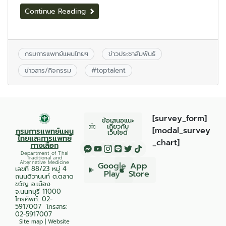
Continue Reading
กรมการแพทย์แผนไทยฯ
ข่าวประชาสัมพันธ์
ข่าวสาร/กิจกรรม
#
toptalent
[survey_form]
ข้อเสนอแนะ
เกี่ยวกับ
[modal_survey
กรมการแพทย์แผน
เว็บไซต์
ไทยและการแพทย์
_chart]
ทางเลือก
Department of Thai
Traditional and
Alternative Medicine
Google
App
เลขที่ 88/23 หมู่ 4
Play
Store
ถนนติวานนท์ ต.ตลาด
ขวัญ อ.เมือง
จ.นนทบุรี 11000
โทรศัพท์:
02-
5917007
โทรสาร:
02-5917007
Site map
|
Website