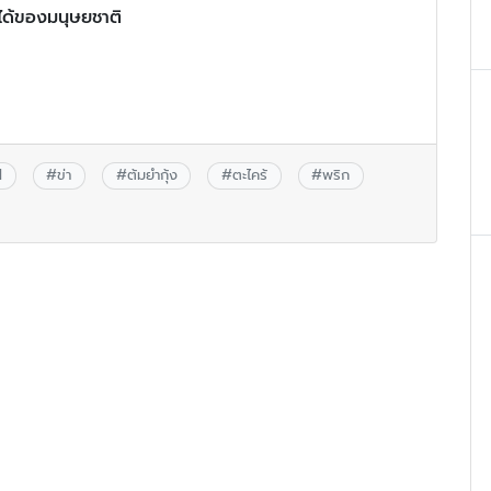
่ได้ของมนุษยชาติ
l
#
ข่า
#
ต้มยำกุ้ง
#
ตะไคร้
#
พริก