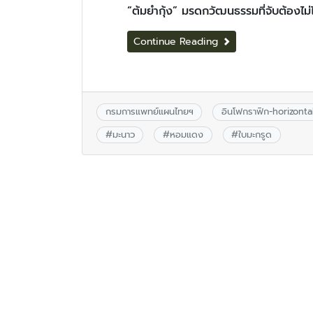
“ต้มยำกุ้ง” มรดกวัฒนธรรมที่จับต้องไม
Continue Reading
กรมการแพทย์แผนไทยฯ
อินโฟกราฟิก-horizonta
#
มะนาว
#
หอมแดง
#
ใบมะกรูด