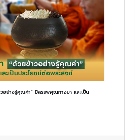
าวอย่างรู้คุณค่า” มีสรรพคุณทางยา และเป็น