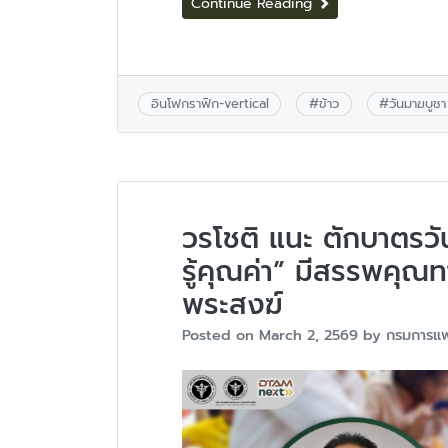
Continue Reading
อินโฟกราฟิก-vertical
#
ข้าว
#
วันมาฆบูชา
วรโชติ แนะ ตักบาตรวั
รู้คุณค่า” มีสรรพคุณ
พระสงฆ์
Posted on
March 2, 2569
by
กรมการแ