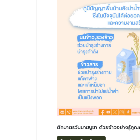
ตักบาตรวันมาฆบูชา ด้วยข้าวอย่างรู้คุณค