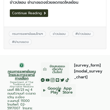
ข่าวปลอม ย่านางแดงช่วยลดกรดไหลย้อน
Continue Reading
กรมการแพทย์แผนไทยฯ
ข่าวปลอม
#
ข่าวปลอม
#
ย่านางแดง
[survey_form]
ข้อเสนอแนะ
เกี่ยวกับ
[modal_survey
กรมการแพทย์แผน
เว็บไซต์
ไทยและการแพทย์
_chart]
ทางเลือก
Department of Thai
Traditional and
Alternative Medicine
Google
App
เลขที่ 88/23 หมู่ 4
Play
Store
ถนนติวานนท์ ต.ตลาด
ขวัญ อ.เมือง
จ.นนทบุรี 11000
โทรศัพท์:
02-
5917007
โทรสาร: