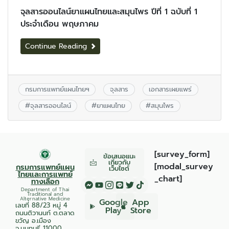
จุลสารออนไลน์ยาแผนไทยและสมุนไพร ปีที่ 1 ฉบับที่ 1
ประจำเดือน พฤษภาคม
Continue Reading
กรมการแพทย์แผนไทยฯ
จุลสาร
เอกสารเผยแพร่
#
จุลสารออนไลน์
#
ยาแผนไทย
#
สมุนไพร
[survey_form]
ข้อเสนอแนะ
เกี่ยวกับ
[modal_survey
กรมการแพทย์แผน
เว็บไซต์
ไทยและการแพทย์
_chart]
ทางเลือก
Department of Thai
Traditional and
Alternative Medicine
Google
App
เลขที่ 88/23 หมู่ 4
Play
Store
ถนนติวานนท์ ต.ตลาด
ขวัญ อ.เมือง
จ.นนทบุรี 11000