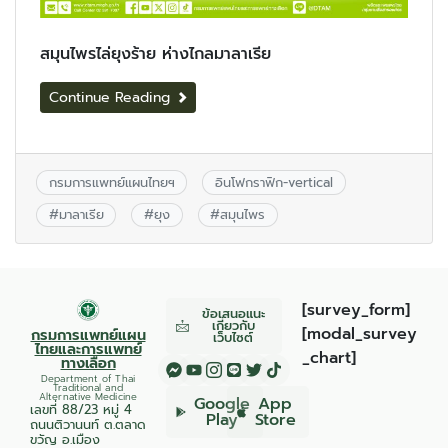
สมุนไพรไล่ยุงร้าย ห่างไกลมาลาเรีย
Continue Reading
กรมการแพทย์แผนไทยฯ
อินโฟกราฟิก-vertical
#
มาลาเรีย
#
ยุง
#
สมุนไพร
[survey_form]
ข้อเสนอแนะ
เกี่ยวกับ
[modal_survey
กรมการแพทย์แผน
เว็บไซต์
ไทยและการแพทย์
_chart]
ทางเลือก
Department of Thai
Traditional and
Alternative Medicine
Google
App
เลขที่ 88/23 หมู่ 4
Play
Store
ถนนติวานนท์ ต.ตลาด
ขวัญ อ.เมือง