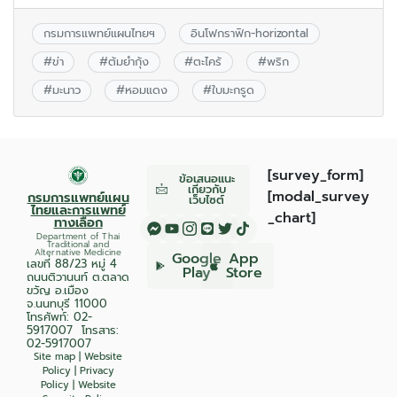
กรมการแพทย์แผนไทยฯ
อินโฟกราฟิก-horizontal
#
ข่า
#
ต้มยำกุ้ง
#
ตะไคร้
#
พริก
#
มะนาว
#
หอมแดง
#
ใบมะกรูด
[survey_form]
ข้อเสนอแนะ
เกี่ยวกับ
[modal_survey
กรมการแพทย์แผน
เว็บไซต์
ไทยและการแพทย์
_chart]
ทางเลือก
Department of Thai
Traditional and
Alternative Medicine
Google
App
เลขที่ 88/23 หมู่ 4
Play
Store
ถนนติวานนท์ ต.ตลาด
ขวัญ อ.เมือง
จ.นนทบุรี 11000
โทรศัพท์:
02-
5917007
โทรสาร:
02-5917007
Site map
|
Website
Policy
|
Privacy
Policy
|
Website