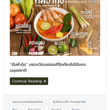
“ต้มยำกุ้ง” มรดกวัฒนธรรมที่จับต้องไม่ได้ของ
มนุษยชาติ
Continue Reading
กรมการแพทย์แผนไทยฯ
อินโฟกราฟิก-horizontal
#
ข่า
#
ต้มยำกุ้ง
#
ตะไคร้
#
พริก