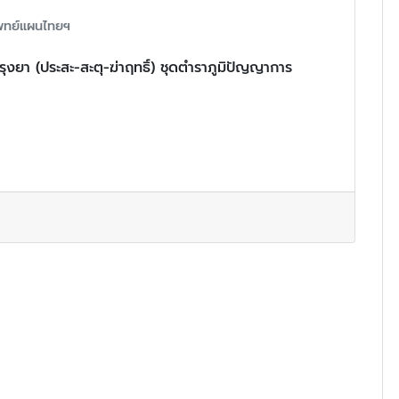
พทย์แผนไทยฯ
ุงยา (ประสะ-สะตุ-ฆ่าฤทธิ์) ชุดตำราภูมิปัญญาการ