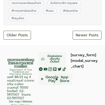
กรมการแพทย์แผนไทยฯ
อินโฟกราฟิก-square
#
การแพทย์แผนไทย
#
นอน
#
ผ่อนคล้าย
#
สมุนไพร
Older Posts
Newer Posts
[survey_form]
ข้อเสนอแนะ
เกี่ยวกับ
กรมการแพทย์แผน
[modal_survey
เว็บไซต์
ไทยและการแพทย์
ทางเลือก
_chart]
Department of Thai
Traditional and
Alternative Medicine
Google
App
เลขที่ 88/23 หมู่ 4
Play
Store
ถนนติวานนท์ ต.ตลาด
ขวัญ อ.เมือง
จ.นนทบุรี 11000
โทรศัพท์:
02-
5917007
โทรสาร:
02-5917007
Site map
|
Website