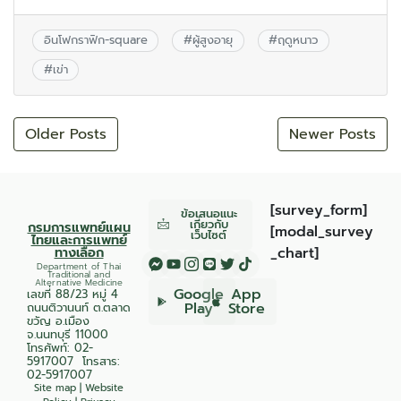
อินโฟกราฟิก-square
#
ผู้สูงอายุ
#
ฤดูหนาว
#
เข่า
Older Posts
Newer Posts
[survey_form]
ข้อเสนอแนะ
เกี่ยวกับ
กรมการแพทย์แผน
[modal_survey
เว็บไซต์
ไทยและการแพทย์
ทางเลือก
_chart]
Department of Thai
Traditional and
Alternative Medicine
Google
App
เลขที่ 88/23 หมู่ 4
Play
Store
ถนนติวานนท์ ต.ตลาด
ขวัญ อ.เมือง
จ.นนทบุรี 11000
โทรศัพท์:
02-
5917007
โทรสาร:
02-5917007
Site map
|
Website