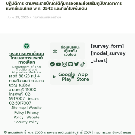
ปฏิบัติการ ตามพระราชบัญญัติคุ้มครองและส่งเสริมภูมิปัญญาการ
แพทย์แผนไทย พ.ศ. 2542 และที่แก้ไขเพิ่มเติม
June 29, 2026
/
กรมการแพทย์แผนไทยฯ
[survey_form]
ข้อเสนอแนะ
เกี่ยวกับ
[modal_survey
กรมการแพทย์แผน
เว็บไซต์
ไทยและการแพทย์
_chart]
ทางเลือก
Department of Thai
Traditional and
Alternative Medicine
Google
App
เลขที่ 88/23 หมู่ 4
Play
Store
ถนนติวานนท์ ต.ตลาด
ขวัญ อ.เมือง
จ.นนทบุรี 11000
โทรศัพท์:
02-
5917007
โทรสาร:
02-5917007
Site map
|
Website
Policy
|
Privacy
Policy
|
Website
Security Policy
© สงวนลิขสิทธิ์ พ.ศ. 2566 ตามพระราชบัญญัติลิขสิทธิ์ 2537 | กรมการแพทย์แผนไทยและ