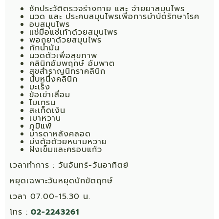
ซักประวัติตรวจร่างกาย และ จ่ายยาสมุนไพร
นวด และ ประคบสมุนไพรเพื่อการบำบัดรักษาโรค
อบสมุนไพร
แช่มือแช่เท้าด้วยสมุนไพร
พอกยาด้วยสมุนไพร
กักน้ำมัน
นวดตัวเพื่อสุขภาพ
คลินิกอัมพฤกษ์ อัมพาต
สุขสำราญนิทราคลินิก
นับหนึ่งคลินิก
มะเร็ง
ข้อเข่าเสื่อม
ไมเกรน
สะเก็ดเงิน
เบาหวาน
ภูมิแพ้
มารดาหลังคลอด
บ่งต้อด้วยหนามหวาย
ฝังเข็มและครอบแก้ว
เวลาทำการ : วันจันทร์-วันอาทิตย์
หยุดเฉพาะวันหยุดนักขัตฤกษ์
เวลา 07.00-15.30 น.
โทร :
02-2243261