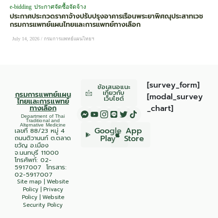
e-bidding
ประกาศจัดซื้อจัดจ้าง
ประกาศประกวดราคาจ้างปรับปรุงอาคารเรือนพระยาพิศณุประสาทเวช
กรมการแพทย์แผนไทยและการแพทย์ทางเลือก
July 14, 2026
/
กรมการแพทย์แผนไทยฯ
[survey_form]
ข้อเสนอแนะ
เกี่ยวกับ
กรมการแพทย์แผน
[modal_survey
เว็บไซต์
ไทยและการแพทย์
ทางเลือก
_chart]
Department of Thai
Traditional and
Alternative Medicine
Google
App
เลขที่ 88/23 หมู่ 4
Play
Store
ถนนติวานนท์ ต.ตลาด
ขวัญ อ.เมือง
จ.นนทบุรี 11000
โทรศัพท์:
02-
5917007
โทรสาร:
02-5917007
Site map
|
Website
Policy
|
Privacy
Policy
|
Website
Security Policy