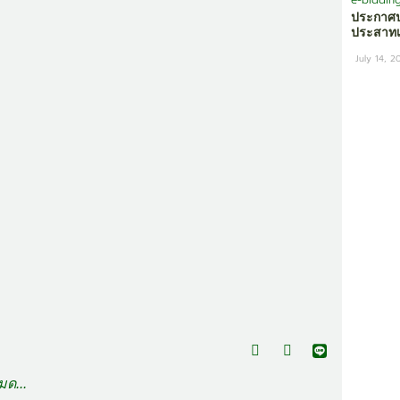
e-biddin
ประกาศป
ประสาทเ
July 14, 2
ด...