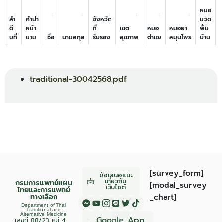
หมอ
ลำ
คำนำ
จังหวัด
นวด
ดี
หน้า
ที่
เขต
หมอ
หมอยา
พื้น
บที่
นาม
ชื่อ
นามสกุล
รับรอง
สุขภาพ
ตำแย
สมุนไพร
บ้าน
traditional-30042568.pdf
[survey_form]
ข้อเสนอแนะ
เกี่ยวกับ
กรมการแพทย์แผน
[modal_survey
เว็บไซต์
ไทยและการแพทย์
ทางเลือก
_chart]
Department of Thai
Traditional and
Alternative Medicine
Google
App
เลขที่ 88/23 หมู่ 4