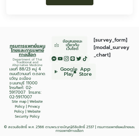
[survey_form]
ข้อเสนอแนะ
เกี่ยวกับ
กรมการแพทย์แผน
[modal_survey
เว็บไซต์
ไทยและการแพทย์
ทางเลือก
_chart]
Department of Thai
Traditional and
Alternative Medicine
Google
App
เลขที่ 88/23 หมู่ 4
Play
Store
ถนนติวานนท์ ต.ตลาด
ขวัญ อ.เมือง
จ.นนทบุรี 11000
โทรศัพท์:
02-
5917007
โทรสาร:
02-5917007
Site map
|
Website
Policy
|
Privacy
Policy
|
Website
Security Policy
© สงวนลิขสิทธิ์ พ.ศ. 2566 ตามพระราชบัญญัติลิขสิทธิ์ 2537 | กรมการแพทย์แผนไทยและ
การแพทย์ทางเลือก