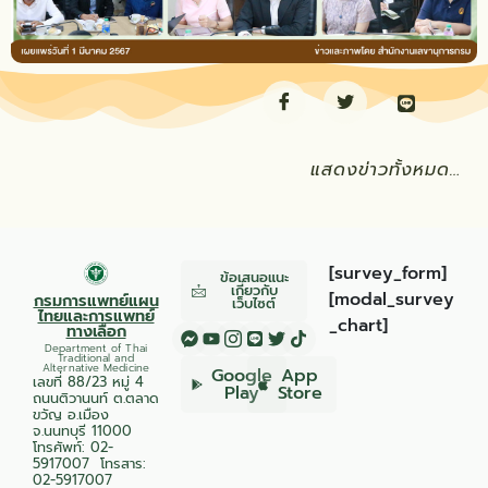
แสดงข่าวทั้งหมด…
[survey_form]
ข้อเสนอแนะ
เกี่ยวกับ
[modal_survey
กรมการแพทย์แผน
เว็บไซต์
ไทยและการแพทย์
_chart]
ทางเลือก
Department of Thai
Traditional and
Alternative Medicine
Google
App
เลขที่ 88/23 หมู่ 4
Play
Store
ถนนติวานนท์ ต.ตลาด
ขวัญ อ.เมือง
จ.นนทบุรี 11000
โทรศัพท์:
02-
5917007
โทรสาร:
02-5917007