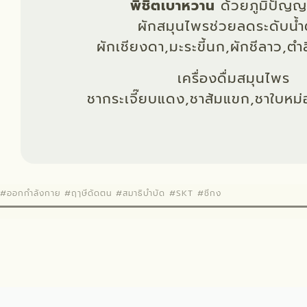
พิชิตเบาหวาน
ด้วยภูมิปัญญ
ผักสมุนไพรช่วยลดระดับน้
ผักเชียงดา,มะระขี้นก,ผักชีลาว,ตำ
เครื่องดื่มสมุนไพร
ชากระเจี๊ยบแดง,ชาส้มแขก,ชาใบหม่
#ออกกำลังกาย #ฤๅษีดัดตน #สมาธิบำบัด #SKT #ชีกง