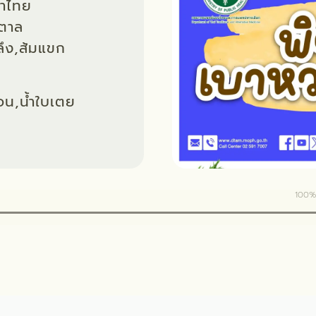
าไทย
ำตาล
ลึง,ส้มแขก
อน,น้ำใบเตย
100
%