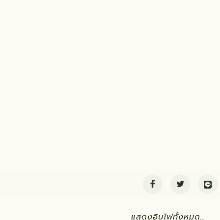
แสดงอินโฟทั้งหมด…