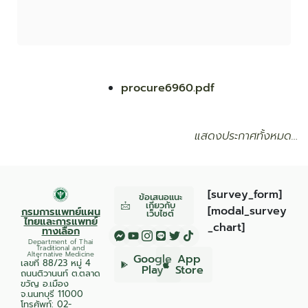
procure6960.pdf
แสดงประกาศทั้งหมด…
[survey_form]
ข้อเสนอแนะ
เกี่ยวกับ
[modal_survey
กรมการแพทย์แผน
เว็บไซต์
ไทยและการแพทย์
_chart]
ทางเลือก
Department of Thai
Traditional and
Alternative Medicine
Google
App
เลขที่ 88/23 หมู่ 4
Play
Store
ถนนติวานนท์ ต.ตลาด
ขวัญ อ.เมือง
จ.นนทบุรี 11000
โทรศัพท์:
02-