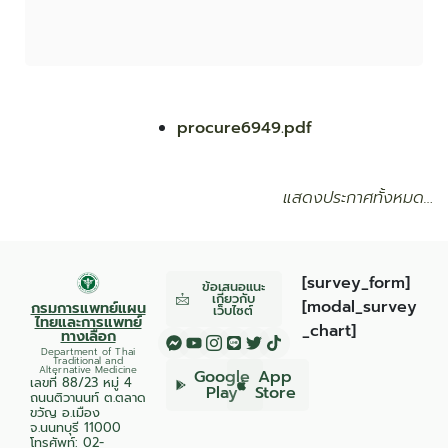
procure6949.pdf
แสดงประกาศทั้งหมด…
[survey_form]
ข้อเสนอแนะ
เกี่ยวกับ
[modal_survey
กรมการแพทย์แผน
เว็บไซต์
ไทยและการแพทย์
_chart]
ทางเลือก
Department of Thai
Traditional and
Alternative Medicine
Google
App
เลขที่ 88/23 หมู่ 4
Play
Store
ถนนติวานนท์ ต.ตลาด
ขวัญ อ.เมือง
จ.นนทบุรี 11000
โทรศัพท์:
02-