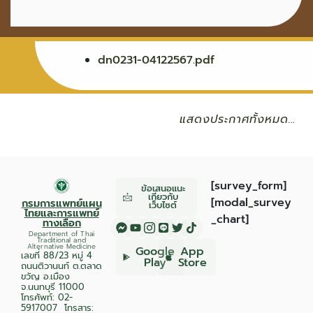
dn0231-04122567.pdf
แสดงประกาศทั้งหมด…
[survey_form]
ข้อเสนอแนะ
เกี่ยวกับ
[modal_survey
กรมการแพทย์แผน
เว็บไซต์
ไทยและการแพทย์
_chart]
ทางเลือก
Department of Thai
Traditional and
Alternative Medicine
Google
App
เลขที่ 88/23 หมู่ 4
Play
Store
ถนนติวานนท์ ต.ตลาด
ขวัญ อ.เมือง
จ.นนทบุรี 11000
โทรศัพท์:
02-
5917007
โทรสาร: