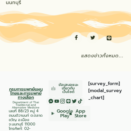
นนทบุรี
แสดงข่าวทั้งหมด…
[survey_form]
ข้อเสนอแนะ
เกี่ยวกับ
กรมการแพทย์แผน
[modal_survey
เว็บไซต์
ไทยและการแพทย์
ทางเลือก
_chart]
Department of Thai
Traditional and
Alternative Medicine
Google
App
เลขที่ 88/23 หมู่ 4
Play
Store
ถนนติวานนท์ ต.ตลาด
ขวัญ อ.เมือง
จ.นนทบุรี 11000
โทรศัพท์:
02-