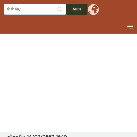
ประกาศผู้ชนะเสนอราคาจ้างเหมา
บริการถ่ายเอกสารและเข้าเล่ม
เอกสารประกอบการขอรับมอบ
อำนาจดำเนินการแทนจากคณะ
กรรมการคุ้มครองและส่งเสริม
ภูมิปัญญาการแพทย์แผนไทย เป็น
เงินทั้งสิ้น 730 บาท โดยวิธีเฉพาะ
เจาะจง (กองคุ้มครองและส่งเสริมภู
มิปัญญาฯ)