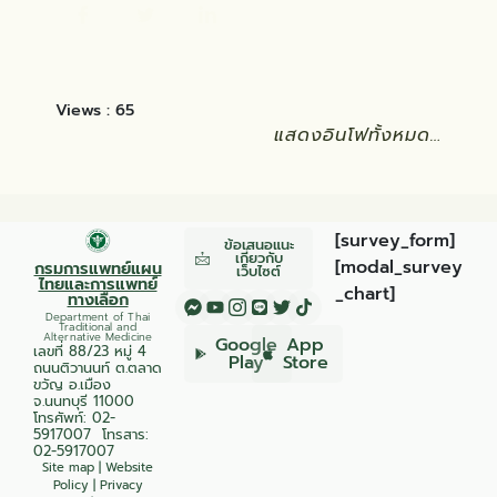
Views :
65
แสดงอินโฟทั้งหมด…
[survey_form]
ข้อเสนอแนะ
เกี่ยวกับ
[modal_survey
กรมการแพทย์แผน
เว็บไซต์
ไทยและการแพทย์
_chart]
ทางเลือก
Department of Thai
Traditional and
Alternative Medicine
Google
App
เลขที่ 88/23 หมู่ 4
Play
Store
ถนนติวานนท์ ต.ตลาด
ขวัญ อ.เมือง
จ.นนทบุรี 11000
โทรศัพท์:
02-
5917007
โทรสาร:
02-5917007
Site map
|
Website
Policy
|
Privacy