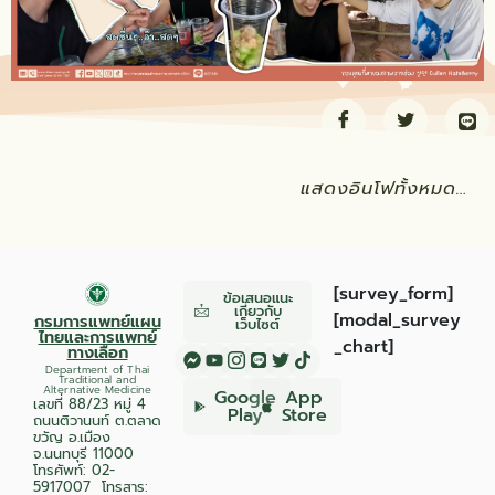
แสดงอินโฟทั้งหมด…
[survey_form]
ข้อเสนอแนะ
เกี่ยวกับ
[modal_survey
กรมการแพทย์แผน
เว็บไซต์
ไทยและการแพทย์
_chart]
ทางเลือก
Department of Thai
Traditional and
Alternative Medicine
Google
App
เลขที่ 88/23 หมู่ 4
Play
Store
ถนนติวานนท์ ต.ตลาด
ขวัญ อ.เมือง
จ.นนทบุรี 11000
โทรศัพท์:
02-
5917007
โทรสาร: