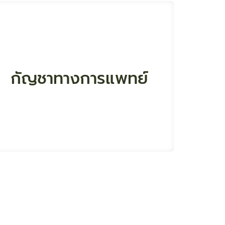
จัดการอย่างเป็นระบบ
กัญชาทางการแพทย์
สร้างสมดุล ด้านเศรษฐกิจควบคู่กับความ
ปลอดภัย
สนับสนุนภารกิจกรม
สนับสนุนภารกิจกรม