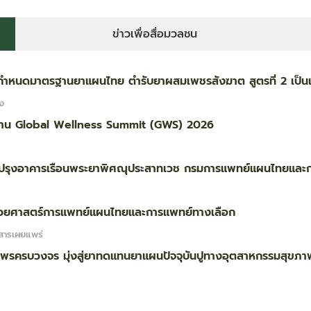
ข่าวเพื่อสื่อมวลชน
ข้อกำหนดมาตรฐานยาแผนไทย ตำรับยาผสมเพชรสังฆาต สูตรที่ 2 เป็
จง
ดงาน Global Wellness Summit (GWS) 2026
บปรุงอาคารเรือนพระยาพิศณุประสาทเวช กรมการแพทย์แผนไทยและ
 ด้วยศาสตร์การแพทย์แผนไทยและการแพทย์ทางเลือก
สารเผยแพร่
ไพรครบวงจร มุ่งสู่ยาทดแทนยาแผนปัจจุบันปูทางอุตสาหกรรมสุขภ