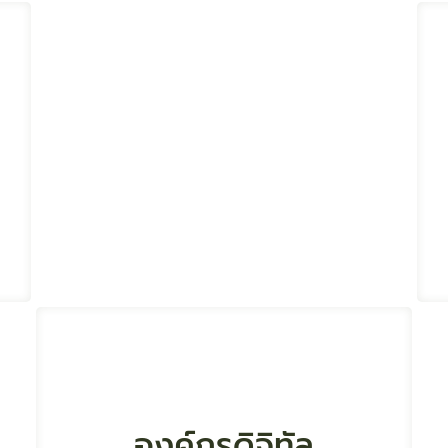
สร้างมูลค่า
เศรษฐกิจสมุนไพร
การใช้สมุนไพรในระบบบริการสุขภาพ
ขับเคลื่อน สู่ New S-Curve
สร้างระบบนิเวศ
องค์กรดิจิทัล