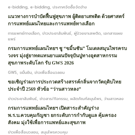
e-bidding
,
e-bidding
,
ประกาศจัดซื้อจัดจ้าง
แนวทางการบำบัดฟื้นฟูสุขภาพ ผู้ติดยาเสพติด ด้วยศาสตร์
การแพทย์แผนไทยและการแพทย์ทางเลือก
การแพทย์ทางเลือก
,
ข่าวประชาสัมพันธ์
,
ผู้ป่วยยาเสพติด
,
เอกสารเผย
แพร่
กรมการแพทย์แผนไทยฯ ชู “ขมิ้นชัน” โมเดลสมุนไพรครบ
วงจร มุ่งสู่ยาทดแทนยาแผนปัจจุบันปูทางอุตสาหกรรม
สุขภาพระดับโลก รับ GWS 2026
GWS
,
ขมิ้นชัน
,
ข่าวเพื่อสื่อมวลชน
ขอเชิญร่วมการประกวดสร้างสรรค์กลิ่นจากวัตถุดิบไทย
ประจำปี 2569 หัวข้อ “ว่านสาวหลง”
ข่าวประชาสัมพันธ์
,
ข่าวสาร/กิจกรรม
,
ผลิตภัณฑ์สมุนไพร
,
ว่านสาวหลง
กรมการแพทย์แผนไทยฯ เปิดสาระสำคัญร่าง
พ.ร.บ.ควบคุมกัญชา ยกระดับการกำกับดูแล คุ้มครอง
สังคม มุ่งใช้เพื่อการแพทย์และสุขภาพ
ข่าวเพื่อสื่อมวลชน
,
สมุนไพรควบคุม