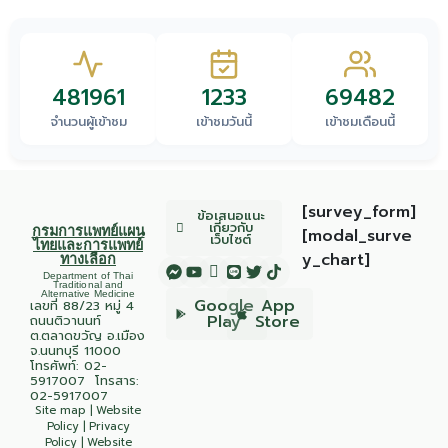
481961
1233
69482
จำนวนผู้เข้าชม
เข้าชมวันนี้
เข้าชมเดือนนี้
[survey_form]
ข้อเสนอแนะ
เกี่ยวกับ
กรมการแพทย์แผน
[modal_surve
เว็บไซต์
ไทยและการแพทย์
y_chart]
ทางเลือก
Department of Thai
Traditional and
Alternative Medicine
Google
App
เลขที่ 88/23 หมู่ 4
Play
Store
ถนนติวานนท์
ต.ตลาดขวัญ อ.เมือง
จ.นนทบุรี 11000
โทรศัพท์:
02-
5917007
โทรสาร:
02-5917007
Site map
|
Website
Policy
|
Privacy
Policy
|
Website