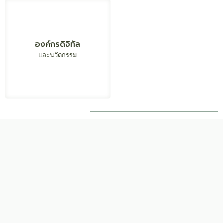
สร้างระบบนิเวศ
สนับสนุนภารกิจกรม
องค์กรดิจิทัล
สนับสนุนภารกิจกรม
ด้านนวัตกรรม ข้อมูล และ
ขับเคลื่อนองค์กรด้วย
การสื่อสารที่ทันสมัย
ปัญญาประดิษฐ์
และนวัตกรรม
สู่การเป็นภาครัฐต้นแบบ