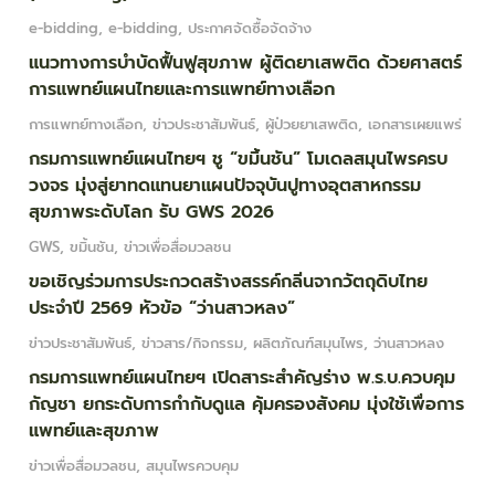
e-bidding
,
e-bidding
,
ประกาศจัดซื้อจัดจ้าง
แนวทางการบำบัดฟื้นฟูสุขภาพ ผู้ติดยาเสพติด ด้วยศาสตร์
การแพทย์แผนไทยและการแพทย์ทางเลือก
การแพทย์ทางเลือก
,
ข่าวประชาสัมพันธ์
,
ผู้ป่วยยาเสพติด
,
เอกสารเผยแพร่
กรมการแพทย์แผนไทยฯ ชู “ขมิ้นชัน” โมเดลสมุนไพรครบ
วงจร มุ่งสู่ยาทดแทนยาแผนปัจจุบันปูทางอุตสาหกรรม
สุขภาพระดับโลก รับ GWS 2026
GWS
,
ขมิ้นชัน
,
ข่าวเพื่อสื่อมวลชน
ขอเชิญร่วมการประกวดสร้างสรรค์กลิ่นจากวัตถุดิบไทย
ประจำปี 2569 หัวข้อ “ว่านสาวหลง”
ข่าวประชาสัมพันธ์
,
ข่าวสาร/กิจกรรม
,
ผลิตภัณฑ์สมุนไพร
,
ว่านสาวหลง
กรมการแพทย์แผนไทยฯ เปิดสาระสำคัญร่าง พ.ร.บ.ควบคุม
กัญชา ยกระดับการกำกับดูแล คุ้มครองสังคม มุ่งใช้เพื่อการ
แพทย์และสุขภาพ
ข่าวเพื่อสื่อมวลชน
,
สมุนไพรควบคุม