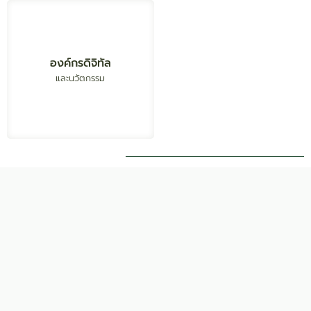
สร้างระบบนิเวศ
สนับสนุนภารกิจกรม
องค์กรดิจิทัล
สนับสนุนภารกิจกรม
ด้านนวัตกรรม ข้อมูล และ
ขับเคลื่อนองค์กรด้วย
การสื่อสารที่ทันสมัย
ปัญญาประดิษฐ์
และนวัตกรรม
สู่การเป็นภาครัฐต้นแบบ